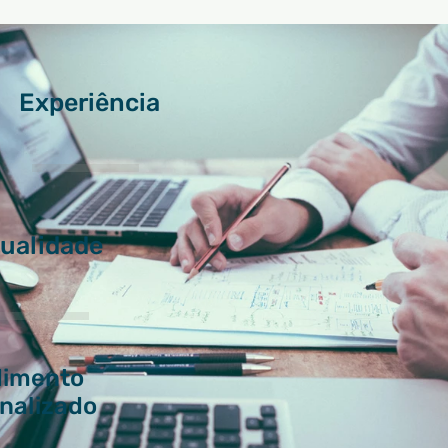
Experiência
ualidade
dimento
nalizad
o