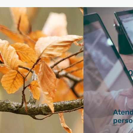
Q
Aten
perso